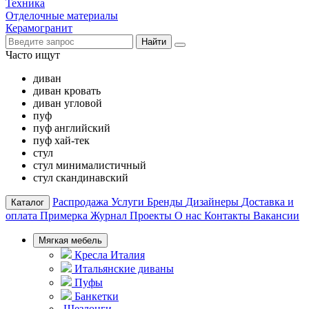
Техника
Отделочные материалы
Керамогранит
Найти
Часто ищут
диван
диван кровать
диван угловой
пуф
пуф английский
пуф хай-тек
стул
стул минималистичный
стул скандинавский
Распродажа
Услуги
Бренды
Дизайнеры
Доставка и
Каталог
оплата
Примерка
Журнал
Проекты
О нас
Контакты
Вакансии
Мягкая мебель
Кресла Италия
Итальянские диваны
Пуфы
Банкетки
Шезлонги