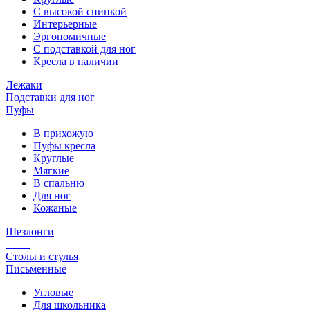
С высокой спинкой
Интерьерные
Эргономичные
С подставкой для ног
Кресла в наличии
Лежаки
Подставки для ног
Пуфы
В прихожую
Пуфы кресла
Круглые
Мягкие
В спальню
Для ног
Кожаные
Шезлонги
Столы и стулья
Письменные
Угловые
Для школьника