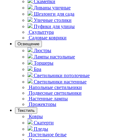
Скамейки
Диваны уличные
Шезлонги для сада
Уличные столики
Пуфики для улицы
Скульптура
Садовые коврики
Освещение
Люстры
Лампы настольные
Торшеры
Бра
Светильники потолочные
Светильники настенные
Напольные светильники
Подвесные светильники
Hастенные лампы
Прожекторы
Текстиль
Ковры
Скатерти
Пледы
Постельное белье