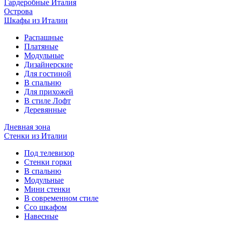
Гардеробные Италия
Острова
Шкафы из Италии
Распашные
Платяные
Модульные
Дизайнерские
Для гостиной
В спальню
Для прихожей
В стиле Лофт
Деревянные
Дневная зона
Стенки из Италии
Под телевизор
Стенки горки
В спальню
Модульные
Мини стенки
В современном стиле
Ссо шкафом
Навесные