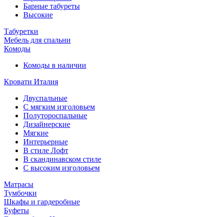
Барные табуреты
Высокие
Табуретки
Мебель для спальни
Комоды
Комоды в наличии
Кровати Италия
Двуспальные
С мягким изголовьем
Полутороспальные
Дизайнерские
Мягкие
Интерьерные
В стиле Лофт
В скандинавском стиле
С высоким изголовьем
Матрасы
Тумбочки
Шкафы и гардеробные
Буфеты