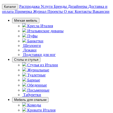
Распродажа
Услуги
Бренды
Дизайнеры
Доставка и
Каталог
оплата
Примерка
Журнал
Проекты
О нас
Контакты
Вакансии
Мягкая мебель
Кресла Италия
Итальянские диваны
Пуфы
Банкетки
Шезлонги
Лежаки
Подставки для ног
Столы и стулья
Стулья из Италии
Журнальные
Туалетные
Барные
Обеденные
Письменные
Табуретки
Мебель для спальни
Комоды
Кровати Италия