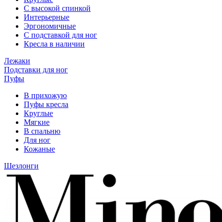
С высокой спинкой
Интерьерные
Эргономичные
С подставкой для ног
Кресла в наличии
Лежаки
Подставки для ног
Пуфы
В прихожую
Пуфы кресла
Круглые
Мягкие
В спальню
Для ног
Кожаные
Шезлонги