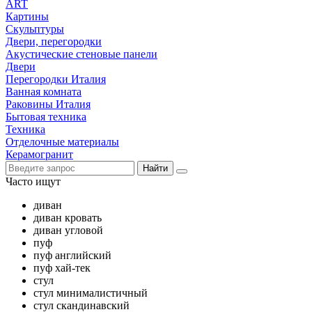
ART
Картины
Скульптуры
Двери, перегородки
Акустические стеновые панели
Двери
Перегородки Италия
Ванная комната
Раковины Италия
Бытовая техника
Техника
Отделочные материалы
Керамогранит
Найти
Часто ищут
диван
диван кровать
диван угловой
пуф
пуф английский
пуф хай-тек
стул
стул минималистичный
стул скандинавский