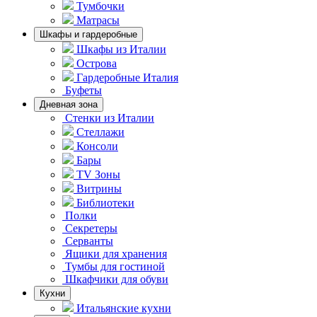
Тумбочки
Матрасы
Шкафы и гардеробные
Шкафы из Италии
Острова
Гардеробные Италия
Буфеты
Дневная зона
Стенки из Италии
Стеллажи
Консоли
Бары
TV Зоны
Витрины
Библиотеки
Полки
Секретеры
Серванты
Ящики для хранения
Тумбы для гостиной
Шкафчики для обуви
Кухни
Итальянские кухни