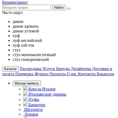
Керамогранит
Найти
Часто ищут
диван
диван кровать
диван угловой
пуф
пуф английский
пуф хай-тек
стул
стул минималистичный
стул скандинавский
Распродажа
Услуги
Бренды
Дизайнеры
Доставка и
Каталог
оплата
Примерка
Журнал
Проекты
О нас
Контакты
Вакансии
Мягкая мебель
Кресла Италия
Итальянские диваны
Пуфы
Банкетки
Шезлонги
Лежаки