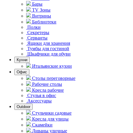
Бары
TV Зоны
Витрины
Библиотеки
Полки
Секретеры
Серванты
Ящики для хранения
Тумбы для гостиной
Шкафчики для обуви
Кухни
Итальянские кухни
Офис
Столы переговорные
Рабочие столы
Кресла рабочие
Стулья в офис
Аксессуары
Outdoor
Стульчики садовые
Кресла для улицы
Скамейки
Диваны уличные