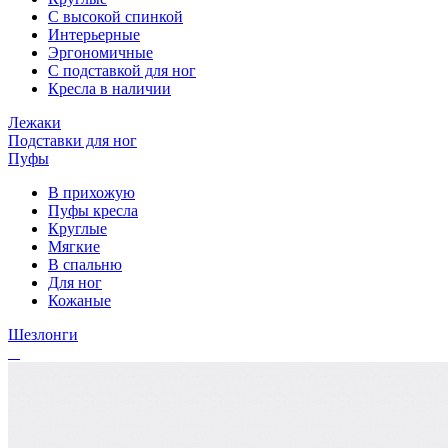
С высокой спинкой
Интерьерные
Эргономичные
С подставкой для ног
Кресла в наличии
Лежаки
Подставки для ног
Пуфы
В прихожую
Пуфы кресла
Круглые
Мягкие
В спальню
Для ног
Кожаные
Шезлонги