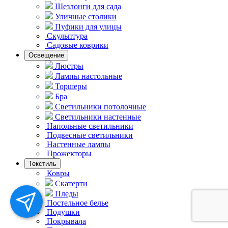
Шезлонги для сада
Уличные столики
Пуфики для улицы
Скульптура
Садовые коврики
Освещение
Люстры
Лампы настольные
Торшеры
Бра
Светильники потолочные
Светильники настенные
Напольные светильники
Подвесные светильники
Hастенные лампы
Прожекторы
Текстиль
Ковры
Скатерти
Пледы
Постельное белье
Подушки
Покрывала