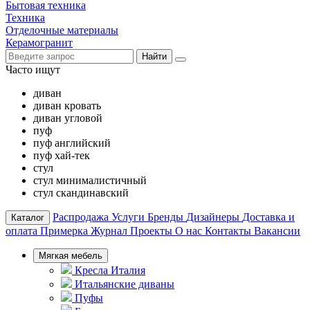
Бытовая техника
Техника
Отделочные материалы
Керамогранит
Найти
Часто ищут
диван
диван кровать
диван угловой
пуф
пуф английский
пуф хай-тек
стул
стул минималистичный
стул скандинавский
Распродажа
Услуги
Бренды
Дизайнеры
Доставка и
Каталог
оплата
Примерка
Журнал
Проекты
О нас
Контакты
Вакансии
Мягкая мебель
Кресла Италия
Итальянские диваны
Пуфы