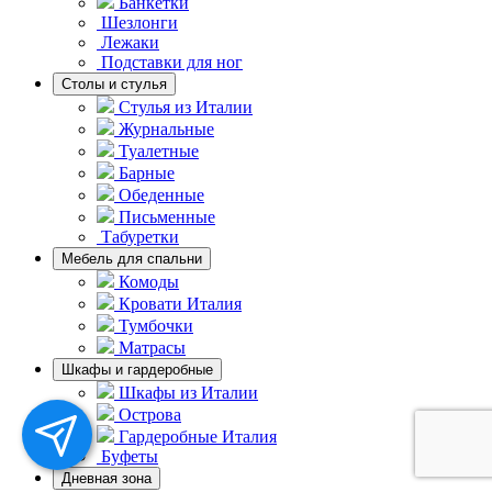
Банкетки
Шезлонги
Лежаки
Подставки для ног
Столы и стулья
Стулья из Италии
Журнальные
Туалетные
Барные
Обеденные
Письменные
Табуретки
Мебель для спальни
Комоды
Кровати Италия
Тумбочки
Матрасы
Шкафы и гардеробные
Шкафы из Италии
Острова
Гардеробные Италия
Буфеты
Дневная зона