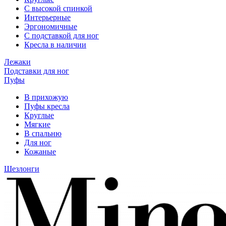
С высокой спинкой
Интерьерные
Эргономичные
С подставкой для ног
Кресла в наличии
Лежаки
Подставки для ног
Пуфы
В прихожую
Пуфы кресла
Круглые
Мягкие
В спальню
Для ног
Кожаные
Шезлонги