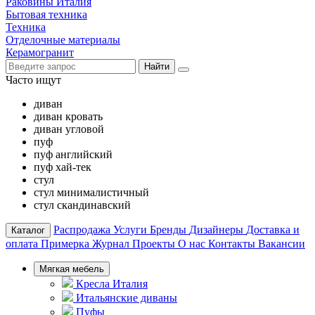
Раковины Италия
Бытовая техника
Техника
Отделочные материалы
Керамогранит
Найти
Часто ищут
диван
диван кровать
диван угловой
пуф
пуф английский
пуф хай-тек
стул
стул минималистичный
стул скандинавский
Распродажа
Услуги
Бренды
Дизайнеры
Доставка и
Каталог
оплата
Примерка
Журнал
Проекты
О нас
Контакты
Вакансии
Мягкая мебель
Кресла Италия
Итальянские диваны
Пуфы