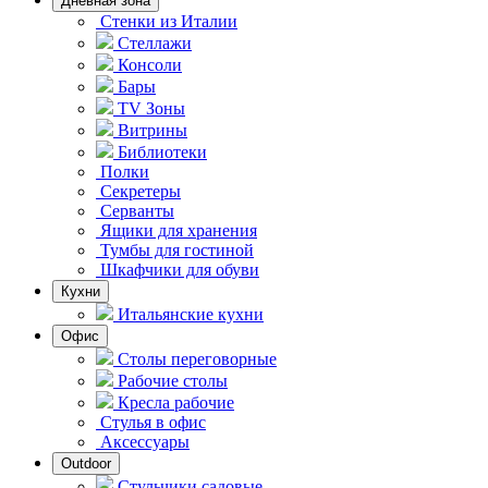
Дневная зона
Стенки из Италии
Стеллажи
Консоли
Бары
TV Зоны
Витрины
Библиотеки
Полки
Секретеры
Серванты
Ящики для хранения
Тумбы для гостиной
Шкафчики для обуви
Кухни
Итальянские кухни
Офис
Столы переговорные
Рабочие столы
Кресла рабочие
Стулья в офис
Аксессуары
Outdoor
Стульчики садовые