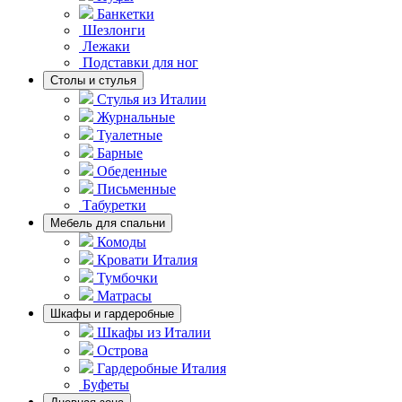
Банкетки
Шезлонги
Лежаки
Подставки для ног
Столы и стулья
Стулья из Италии
Журнальные
Туалетные
Барные
Обеденные
Письменные
Табуретки
Мебель для спальни
Комоды
Кровати Италия
Тумбочки
Матрасы
Шкафы и гардеробные
Шкафы из Италии
Острова
Гардеробные Италия
Буфеты