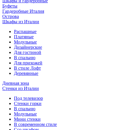
Шкафы и гардеробные
Буфеты
Гардеробные Италия
Острова
Шкафы из Италии
Распашные
Платяные
Модульные
Дизайнерские
Для гостиной
В спальню
Для прихожей
В стиле Лофт
Деревянные
Дневная зона
Стенки из Италии
Под телевизор
Стенки горки
В спальню
Модульные
Мини стенки
В современном стиле
Ссо шкафом