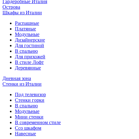
Гардеробные Италия
Острова
Шкафы из Италии
Распашные
Платяные
Модульные
Дизайнерские
Для гостиной
В спальню
Для прихожей
В стиле Лофт
Деревянные
Дневная зона
Стенки из Италии
Под телевизор
Стенки горки
В спальню
Модульные
Мини стенки
В современном стиле
Ссо шкафом
Навесные