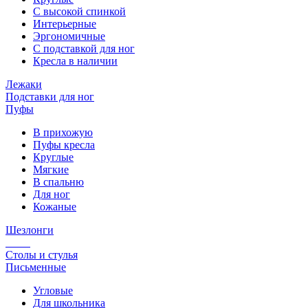
С высокой спинкой
Интерьерные
Эргономичные
С подставкой для ног
Кресла в наличии
Лежаки
Подставки для ног
Пуфы
В прихожую
Пуфы кресла
Круглые
Мягкие
В спальню
Для ног
Кожаные
Шезлонги
Столы и стулья
Письменные
Угловые
Для школьника