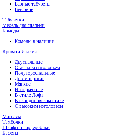
Барные табуреты
Высокие
Табуретки
Мебель для спальни
Комоды
Комоды в наличии
Кровати Италия
Двуспальные
С мягким изголовьем
Полутороспальные
Дизайнерские
Мягкие
Интерьерные
В стиле Лофт
В скандинавском стиле
С высоким изголовьем
Матрасы
Тумбочки
Шкафы и гардеробные
Буфеты