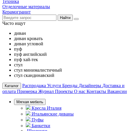
Техника
Отделочные материалы
Керамогранит
Найти
Часто ищут
диван
диван кровать
диван угловой
пуф
пуф английский
пуф хай-тек
стул
стул минималистичный
стул скандинавский
Распродажа
Услуги
Бренды
Дизайнеры
Доставка и
Каталог
оплата
Примерка
Журнал
Проекты
О нас
Контакты
Вакансии
Мягкая мебель
Кресла Италия
Итальянские диваны
Пуфы
Банкетки
Шезлонги