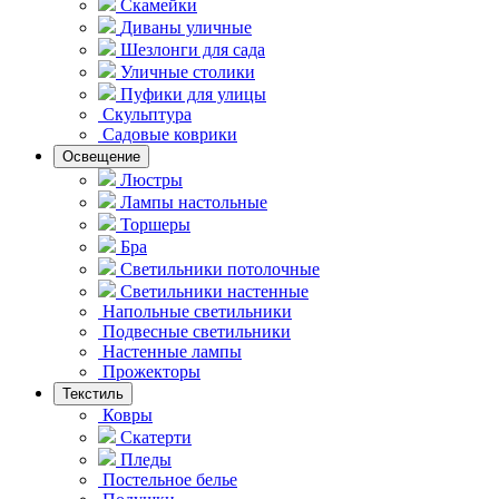
Скамейки
Диваны уличные
Шезлонги для сада
Уличные столики
Пуфики для улицы
Скульптура
Садовые коврики
Освещение
Люстры
Лампы настольные
Торшеры
Бра
Светильники потолочные
Светильники настенные
Напольные светильники
Подвесные светильники
Hастенные лампы
Прожекторы
Текстиль
Ковры
Скатерти
Пледы
Постельное белье