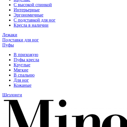
С высокой спинкой
Интерьерные
Эргономичные
С подставкой для ног
Кресла в наличии
Лежаки
Подставки для ног
Пуфы
В прихожую
Пуфы кресла
Круглые
Мягкие
В спальню
Для ног
Кожаные
Шезлонги