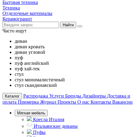
Бытовая техника
Техника
Отделочные материалы
Керамогранит
Найти
Часто ищут
диван
диван кровать
диван угловой
пуф
пуф английский
пуф хай-тек
стул
стул минималистичный
стул скандинавский
Распродажа
Услуги
Бренды
Дизайнеры
Доставка и
Каталог
оплата
Примерка
Журнал
Проекты
О нас
Контакты
Вакансии
Мягкая мебель
Кресла Италия
Итальянские диваны
Пуфы