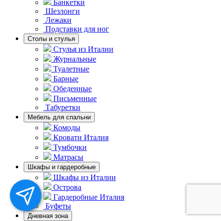
Банкетки
Шезлонги
Лежаки
Подставки для ног
Столы и стулья
Стулья из Италии
Журнальные
Туалетные
Барные
Обеденные
Письменные
Табуретки
Мебель для спальни
Комоды
Кровати Италия
Тумбочки
Матрасы
Шкафы и гардеробные
Шкафы из Италии
Острова
Гардеробные Италия
Буфеты
Дневная зона