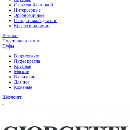
С высокой спинкой
Интерьерные
Эргономичные
С подставкой для ног
Кресла в наличии
Лежаки
Подставки для ног
Пуфы
В прихожую
Пуфы кресла
Круглые
Мягкие
В спальню
Для ног
Кожаные
Шезлонги