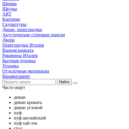
Ширма
Шкуры
ART
Картины
Скульптуры
Двери, перегородки
Акустические стеновые панели
Двери
Перегородки Италия
Ванная комната
Раковины Италия
Бытовая техника
Техника
Отделочные материалы
Керамогранит
Найти
Часто ищут
диван
диван кровать
диван угловой
пуф
пуф английский
пуф хай-тек
стул