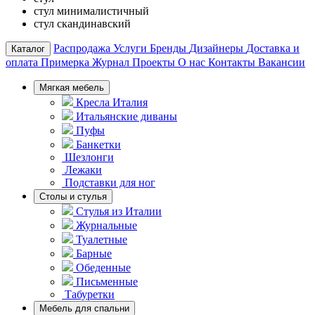
стул минималистичный
стул скандинавский
Распродажа
Услуги
Бренды
Дизайнеры
Доставка и
Каталог
оплата
Примерка
Журнал
Проекты
О нас
Контакты
Вакансии
Мягкая мебель
Кресла Италия
Итальянские диваны
Пуфы
Банкетки
Шезлонги
Лежаки
Подставки для ног
Столы и стулья
Стулья из Италии
Журнальные
Туалетные
Барные
Обеденные
Письменные
Табуретки
Мебель для спальни