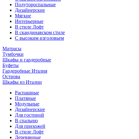
Полутороспальные
Дизайнерские
Мягкие
Интерьерные
В стиле Лофт
В скандинавском стиле
С высоким изголовьем
Матрасы
Тумбочки
Шкафы и гардеробные
Буфеты
Гардеробные Италия
Острова
Шкафы из Италии
Распашные
Платяные
Модульные
Дизайнерские
Для гостиной
В спальню
Для прихожей
В стиле Лофт
Деревянные