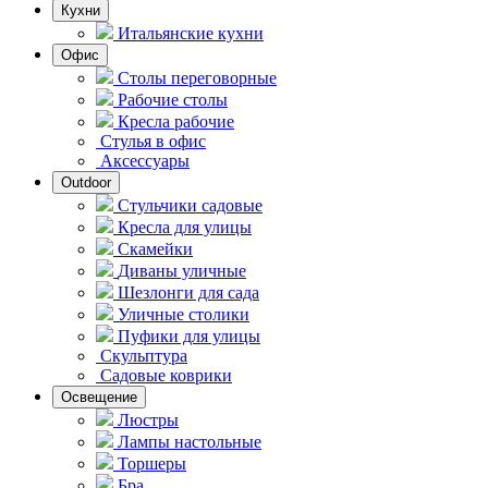
Кухни
Итальянские кухни
Офис
Столы переговорные
Рабочие столы
Кресла рабочие
Стулья в офис
Аксессуары
Outdoor
Стульчики садовые
Кресла для улицы
Скамейки
Диваны уличные
Шезлонги для сада
Уличные столики
Пуфики для улицы
Скульптура
Садовые коврики
Освещение
Люстры
Лампы настольные
Торшеры
Бра