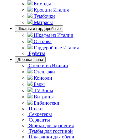
Комоды
Кровати Италия
Тумбочки
Матрасы
Шкафы и гардеробные
Шкафы из Италии
Острова
Гардеробные Италия
Буфеты
Дневная зона
Стенки из Италии
Стеллажи
Консоли
Бары
TV Зоны
Витрины
Библиотеки
Полки
Секретеры
Серванты
Ящики для хранения
Тумбы для гостиной
Шкафчики для обуви