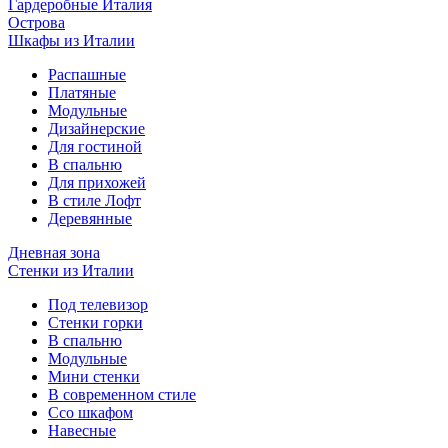
Гардеробные Италия
Острова
Шкафы из Италии
Распашные
Платяные
Модульные
Дизайнерские
Для гостиной
В спальню
Для прихожей
В стиле Лофт
Деревянные
Дневная зона
Стенки из Италии
Под телевизор
Стенки горки
В спальню
Модульные
Мини стенки
В современном стиле
Ссо шкафом
Навесные