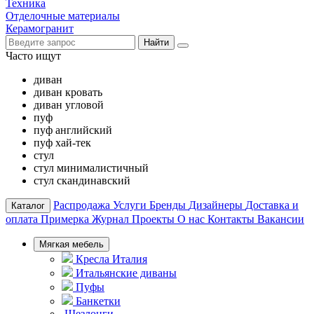
Техника
Отделочные материалы
Керамогранит
Найти
Часто ищут
диван
диван кровать
диван угловой
пуф
пуф английский
пуф хай-тек
стул
стул минималистичный
стул скандинавский
Распродажа
Услуги
Бренды
Дизайнеры
Доставка и
Каталог
оплата
Примерка
Журнал
Проекты
О нас
Контакты
Вакансии
Мягкая мебель
Кресла Италия
Итальянские диваны
Пуфы
Банкетки
Шезлонги