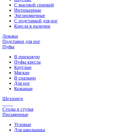
С высокой спинкой
Интерьерные
Эргономичные
С подставкой для ног
Кресла в наличии
Лежаки
Подставки для ног
Пуфы
В прихожую
Пуфы кресла
Круглые
Мягкие
В спальню
Для ног
Кожаные
Шезлонги
Столы и стулья
Письменные
Угловые
Для школьника