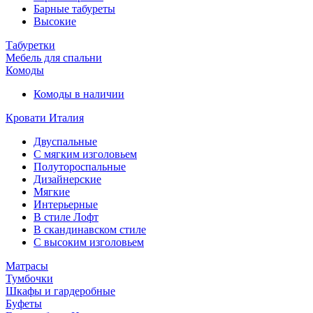
Барные табуреты
Высокие
Табуретки
Мебель для спальни
Комоды
Комоды в наличии
Кровати Италия
Двуспальные
С мягким изголовьем
Полутороспальные
Дизайнерские
Мягкие
Интерьерные
В стиле Лофт
В скандинавском стиле
С высоким изголовьем
Матрасы
Тумбочки
Шкафы и гардеробные
Буфеты