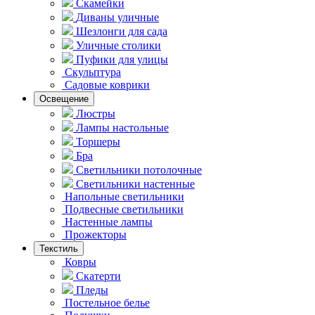
Скамейки
Диваны уличные
Шезлонги для сада
Уличные столики
Пуфики для улицы
Скульптура
Садовые коврики
Освещение
Люстры
Лампы настольные
Торшеры
Бра
Светильники потолочные
Светильники настенные
Напольные светильники
Подвесные светильники
Hастенные лампы
Прожекторы
Текстиль
Ковры
Скатерти
Пледы
Постельное белье