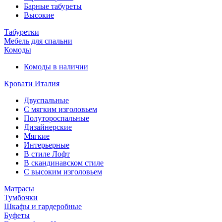
Барные табуреты
Высокие
Табуретки
Мебель для спальни
Комоды
Комоды в наличии
Кровати Италия
Двуспальные
С мягким изголовьем
Полутороспальные
Дизайнерские
Мягкие
Интерьерные
В стиле Лофт
В скандинавском стиле
С высоким изголовьем
Матрасы
Тумбочки
Шкафы и гардеробные
Буфеты