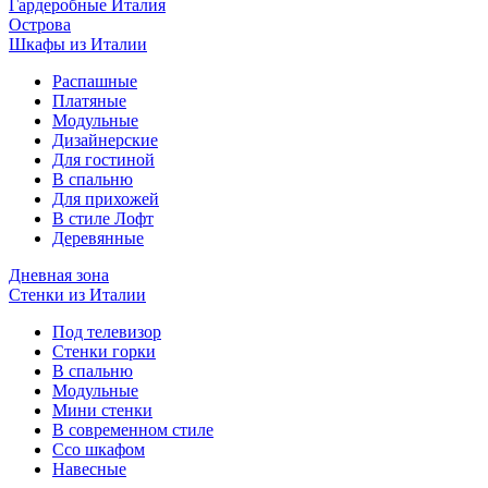
Гардеробные Италия
Острова
Шкафы из Италии
Распашные
Платяные
Модульные
Дизайнерские
Для гостиной
В спальню
Для прихожей
В стиле Лофт
Деревянные
Дневная зона
Стенки из Италии
Под телевизор
Стенки горки
В спальню
Модульные
Мини стенки
В современном стиле
Ссо шкафом
Навесные