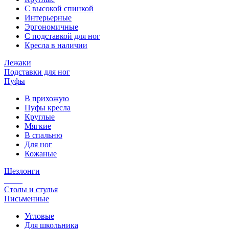
С высокой спинкой
Интерьерные
Эргономичные
С подставкой для ног
Кресла в наличии
Лежаки
Подставки для ног
Пуфы
В прихожую
Пуфы кресла
Круглые
Мягкие
В спальню
Для ног
Кожаные
Шезлонги
Столы и стулья
Письменные
Угловые
Для школьника