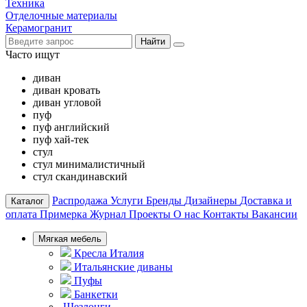
Техника
Отделочные материалы
Керамогранит
Найти
Часто ищут
диван
диван кровать
диван угловой
пуф
пуф английский
пуф хай-тек
стул
стул минималистичный
стул скандинавский
Распродажа
Услуги
Бренды
Дизайнеры
Доставка и
Каталог
оплата
Примерка
Журнал
Проекты
О нас
Контакты
Вакансии
Мягкая мебель
Кресла Италия
Итальянские диваны
Пуфы
Банкетки
Шезлонги