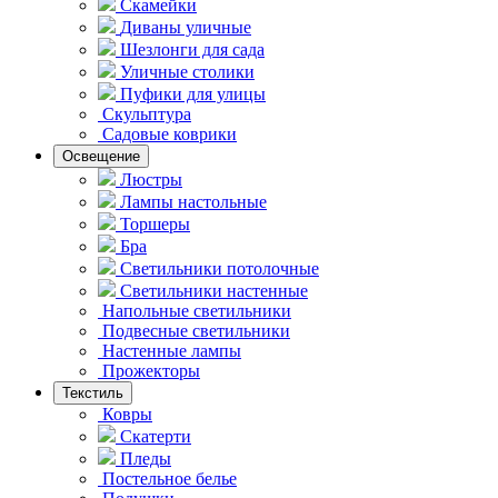
Скамейки
Диваны уличные
Шезлонги для сада
Уличные столики
Пуфики для улицы
Скульптура
Садовые коврики
Освещение
Люстры
Лампы настольные
Торшеры
Бра
Светильники потолочные
Светильники настенные
Напольные светильники
Подвесные светильники
Hастенные лампы
Прожекторы
Текстиль
Ковры
Скатерти
Пледы
Постельное белье