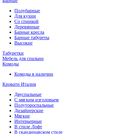
Барные
Полубарные
Для кухни
Со спинкой
Деревянные
Барные кресла
Барные табуреты
Высокие
Табуретки
Мебель для спальни
Комоды
Комоды в наличии
Кровати Италия
Двуспальные
С мягким изголовьем
Полутороспальные
Дизайнерские
Мягкие
Интерьерные
В стиле Лофт
В скандинавском стиле