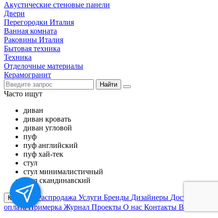
Акустические стеновые панели
Двери
Перегородки Италия
Ванная комната
Раковины Италия
Бытовая техника
Техника
Отделочные материалы
Керамогранит
Найти
Часто ищут
диван
диван кровать
диван угловой
пуф
пуф английский
пуф хай-тек
стул
стул минималистичный
стул скандинавский
Распродажа
Услуги
Бренды
Дизайнеры
Доставка и
Каталог
оплата
Примерка
Журнал
Проекты
О нас
Контакты
Вакансии