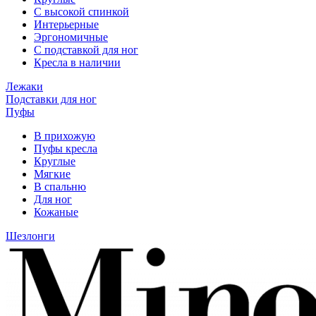
С высокой спинкой
Интерьерные
Эргономичные
С подставкой для ног
Кресла в наличии
Лежаки
Подставки для ног
Пуфы
В прихожую
Пуфы кресла
Круглые
Мягкие
В спальню
Для ног
Кожаные
Шезлонги