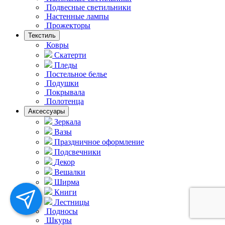
Подвесные светильники
Hастенные лампы
Прожекторы
Текстиль
Ковры
Скатерти
Пледы
Постельное белье
Подушки
Покрывала
Полотенца
Аксессуары
Зеркала
Вазы
Праздничное оформление
Подсвечники
Декор
Вешалки
Ширма
Книги
Лестницы
Подносы
Шкуры