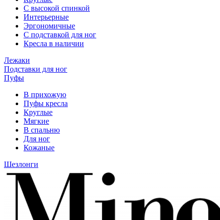
С высокой спинкой
Интерьерные
Эргономичные
С подставкой для ног
Кресла в наличии
Лежаки
Подставки для ног
Пуфы
В прихожую
Пуфы кресла
Круглые
Мягкие
В спальню
Для ног
Кожаные
Шезлонги