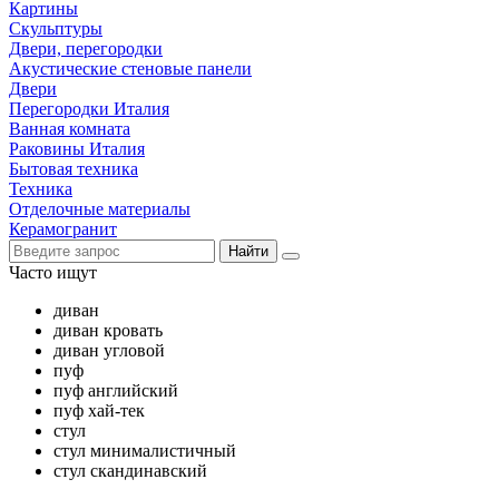
Картины
Скульптуры
Двери, перегородки
Акустические стеновые панели
Двери
Перегородки Италия
Ванная комната
Раковины Италия
Бытовая техника
Техника
Отделочные материалы
Керамогранит
Найти
Часто ищут
диван
диван кровать
диван угловой
пуф
пуф английский
пуф хай-тек
стул
стул минималистичный
стул скандинавский