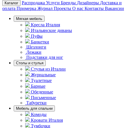
Распродажа
Услуги
Бренды
Дизайнеры
Доставка и
Каталог
оплата
Примерка
Журнал
Проекты
О нас
Контакты
Вакансии
Мягкая мебель
Кресла Италия
Итальянские диваны
Пуфы
Банкетки
Шезлонги
Лежаки
Подставки для ног
Столы и стулья
Стулья из Италии
Журнальные
Туалетные
Барные
Обеденные
Письменные
Табуретки
Мебель для спальни
Комоды
Кровати Италия
Тумбочки