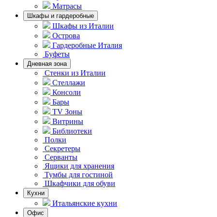
Матрасы
Шкафы и гардеробные
Шкафы из Италии
Острова
Гардеробные Италия
Буфеты
Дневная зона
Стенки из Италии
Стеллажи
Консоли
Бары
TV Зоны
Витрины
Библиотеки
Полки
Секретеры
Серванты
Ящики для хранения
Тумбы для гостиной
Шкафчики для обуви
Кухни
Итальянские кухни
Офис