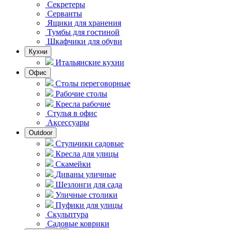
Секретеры
Серванты
Ящики для хранения
Тумбы для гостиной
Шкафчики для обуви
Кухни
Итальянские кухни
Офис
Столы переговорные
Рабочие столы
Кресла рабочие
Стулья в офис
Аксессуары
Outdoor
Стульчики садовые
Кресла для улицы
Скамейки
Диваны уличные
Шезлонги для сада
Уличные столики
Пуфики для улицы
Скульптура
Садовые коврики