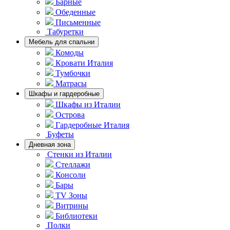
Барные
Обеденные
Письменные
Табуретки
Мебель для спальни
Комоды
Кровати Италия
Тумбочки
Матрасы
Шкафы и гардеробные
Шкафы из Италии
Острова
Гардеробные Италия
Буфеты
Дневная зона
Стенки из Италии
Стеллажи
Консоли
Бары
TV Зоны
Витрины
Библиотеки
Полки