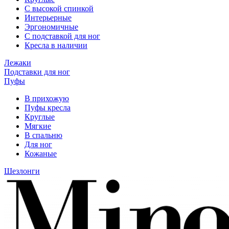
С высокой спинкой
Интерьерные
Эргономичные
С подставкой для ног
Кресла в наличии
Лежаки
Подставки для ног
Пуфы
В прихожую
Пуфы кресла
Круглые
Мягкие
В спальню
Для ног
Кожаные
Шезлонги