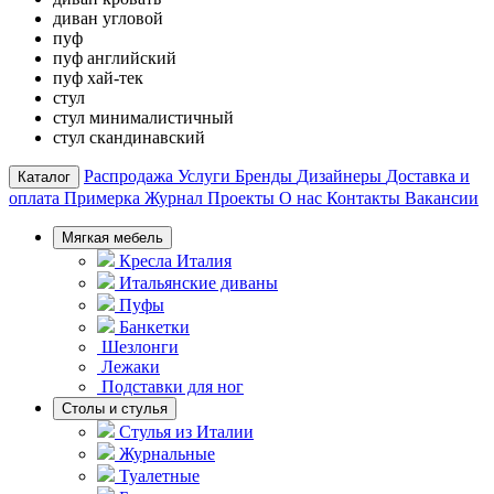
диван угловой
пуф
пуф английский
пуф хай-тек
стул
стул минималистичный
стул скандинавский
Распродажа
Услуги
Бренды
Дизайнеры
Доставка и
Каталог
оплата
Примерка
Журнал
Проекты
О нас
Контакты
Вакансии
Мягкая мебель
Кресла Италия
Итальянские диваны
Пуфы
Банкетки
Шезлонги
Лежаки
Подставки для ног
Столы и стулья
Стулья из Италии
Журнальные
Туалетные