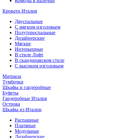
Комоды в наличии
Кровати Италия
Двуспальные
С мягким изголовьем
Полутороспальные
Дизайнерские
Мягкие
Интерьерные
В стиле Лофт
В скандинавском стиле
С высоким изголовьем
Матрасы
Тумбочки
Шкафы и гардеробные
Буфеты
Гардеробные Италия
Острова
Шкафы из Италии
Распашные
Платяные
Модульные
Дизайнерские