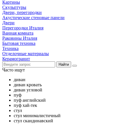
Картины
Скульптуры
Двери, перегородки
Акустические стеновые панели
Двери
Перегородки Италия
Ванная комната
Раковины Италия
Бытовая техника
Техника
Отделочные материалы
Керамогранит
Найти
Часто ищут
диван
диван кровать
диван угловой
пуф
пуф английский
пуф хай-тек
стул
стул минималистичный
стул скандинавский