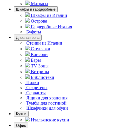
Матрасы
Шкафы и гардеробные
Шкафы из Италии
Острова
Гардеробные Италия
Буфеты
Дневная зона
Стенки из Италии
Стеллажи
Консоли
Бары
TV Зоны
Витрины
Библиотеки
Полки
Секретеры
Серванты
Ящики для хранения
Тумбы для гостиной
Шкафчики для обуви
Кухни
Итальянские кухни
Офис