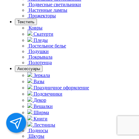
Подвесные светильники
Hастенные лампы
Прожекторы
Текстиль
Ковры
Скатерти
Пледы
Постельное белье
Подушки
Покрывала
Полотенца
Аксессуары
Зеркала
Вазы
Праздничное оформление
Подсвечники
Декор
Вешалки
Ширма
Книги
Лестницы
Подносы
Шкуры