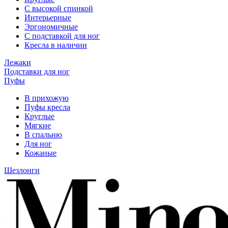
С высокой спинкой
Интерьерные
Эргономичные
С подставкой для ног
Кресла в наличии
Лежаки
Подставки для ног
Пуфы
В прихожую
Пуфы кресла
Круглые
Мягкие
В спальню
Для ног
Кожаные
Шезлонги