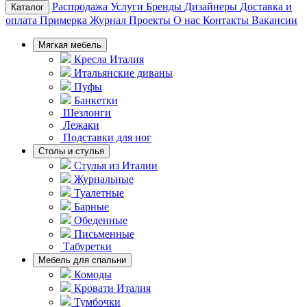
Распродажа
Услуги
Бренды
Дизайнеры
Доставка и
Каталог
оплата
Примерка
Журнал
Проекты
О нас
Контакты
Вакансии
Мягкая мебель
Кресла Италия
Итальянские диваны
Пуфы
Банкетки
Шезлонги
Лежаки
Подставки для ног
Столы и стулья
Стулья из Италии
Журнальные
Туалетные
Барные
Обеденные
Письменные
Табуретки
Мебель для спальни
Комоды
Кровати Италия
Тумбочки