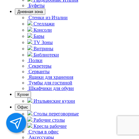
Буфеты
Дневная зона
Стенки из Италии
Стеллажи
Консоли
Бары
TV Зоны
Витрины
Библиотеки
Полки
Секретеры
Серванты
Ящики для хранения
Тумбы для гостиной
Шкафчики для обуви
Кухни
Итальянские кухни
Офис
Столы переговорные
Рабочие столы
Кресла рабочие
Стулья в офис
Аксессуары