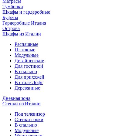
Матрасы
Тумбочки
Шкафы и гардеробные
Буфеты
Гардеробные Италия
Острова
Шкафы из Италии
Распашные
Платяные
Модульные
Дизайнерские
Для гостиной
В спальню
Для прихожей
В стиле Лофт
Деревянные
Дневная зона
Стенки из Италии
Под телевизор
Стенки горки
В спальню
Модульные
Мини стенки