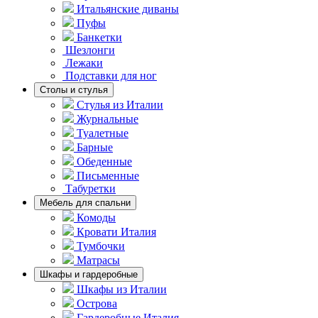
Итальянские диваны
Пуфы
Банкетки
Шезлонги
Лежаки
Подставки для ног
Столы и стулья
Стулья из Италии
Журнальные
Туалетные
Барные
Обеденные
Письменные
Табуретки
Мебель для спальни
Комоды
Кровати Италия
Тумбочки
Матрасы
Шкафы и гардеробные
Шкафы из Италии
Острова
Гардеробные Италия