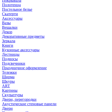
Покрывала
Полотенца
Постельное белье
Скатерти
Аксессуары
Вазы
Вешалки
Декор
Декоративные предметы
Зеркала
Книги
Кухонные аксессуары
Лестницы
Подносы
Подсвечники
Праздничное оформление
Тележки
Ширма
Шкуры
ART
Картины
Скульптуры
Двери, перегородки
Акустические стеновые панели
Двери