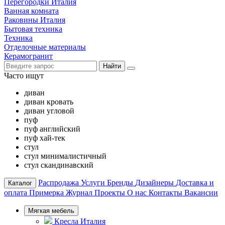
Перегородки Италия
Ванная комната
Раковины Италия
Бытовая техника
Техника
Отделочные материалы
Керамогранит
Найти
Часто ищут
диван
диван кровать
диван угловой
пуф
пуф английский
пуф хай-тек
стул
стул минималистичный
стул скандинавский
Распродажа
Услуги
Бренды
Дизайнеры
Доставка и
Каталог
оплата
Примерка
Журнал
Проекты
О нас
Контакты
Вакансии
Мягкая мебель
Кресла Италия