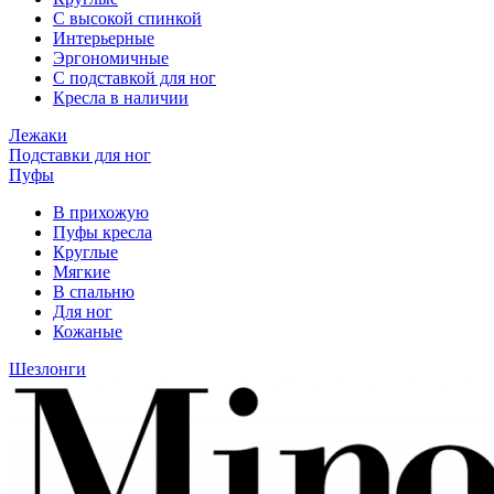
С высокой спинкой
Интерьерные
Эргономичные
С подставкой для ног
Кресла в наличии
Лежаки
Подставки для ног
Пуфы
В прихожую
Пуфы кресла
Круглые
Мягкие
В спальню
Для ног
Кожаные
Шезлонги