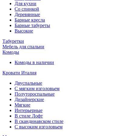
Для кухни
Со спинкой
Деревянные
Барные кресла
Барные табуреты
Высокие
Табуретки
Мебель для спальни
Комоды
Комоды в наличии
Кровати Италия
Двуспальные
С мягким изголовьем
Полутороспальные
Дизайнерские
Мягкие
Интерьерные
В стиле Лофт
В скандинавском стиле
С высоким изголовьем